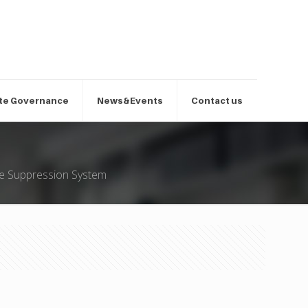
te Governance
News&Events
Contact us
re Suppression System