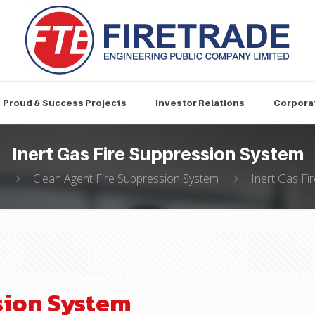
Proud & Success Projects
Investor Relations
Corpora
Inert Gas Fire Suppression System
s
Clean Agent Fire Suppression System
Inert Gas Fi
sion System