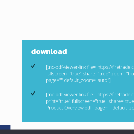
download
[tnc-pdf-viewer-link file="https://firetr
fullscreen="true" share="true" zoom="tru
page="" default_zoom="auto"]
[tnc-pdf-viewer-link file="https://firet
print="true" fullscreen="true" share="tr
Product Overview.pdf" page="" default_