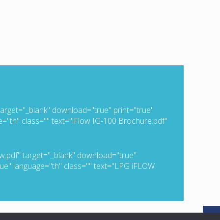
 target="_blank" download="true" print="true"
="th" class="" text="iFlow IG-100 Brochure.pdf"
ew.pdf" target="_blank" download="true"
true" language="th" class="" text="LPG iFLOW