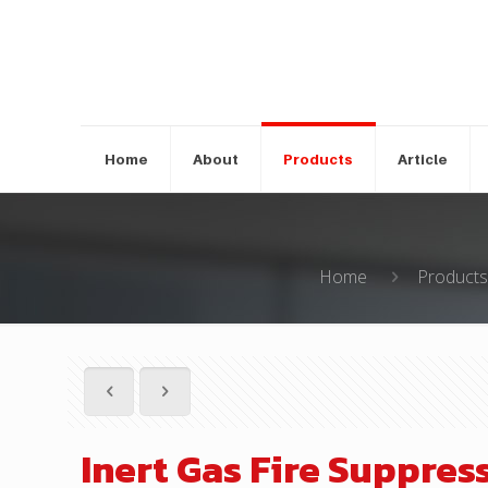
Home
About
Products
Article
Home
Product
Inert Gas Fire Suppres