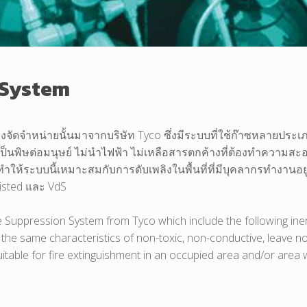
n System
ริ่งจัดจำหน่ายนั้นมาจากบริษัท Tyco ซึ่งมีระบบที่ใช้ก๊าซหลายประเภ
ม่เป็นพิษต่อมนุษย์ ไม่นำไฟฟ้า ไม่เหลือสารตกค้างที่ต้องทำความสะ
ทำให้ระบบนี้เหมาะสมกับการดับเพลิงในพื้นที่ที่มีบุคลากรทำงานอย
isted และ VdS
ire Suppression System from Tyco which include the following iner
the same characteristics of non-toxic, non-conductive, leave no
table for fire extinguishment in an occupied area and/or area w