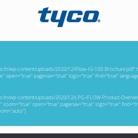
ade.co.th/wp-content/uploads/2020/12/iFlow-IG-100-Brochure.pdf"
e" open="true" pagenav="true" logo="true" find="true" language
rade.co.th/wp-content/uploads/2020/12/LPG-iFLOW-Product-Overvi
ue" zoom="true" open="true" pagenav="true" logo="true" find="
zoom="auto"]