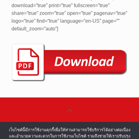
download=”true” print=”true” fullscreen=”true”
share=”true” zoom=”true” open=”true” pagenav=”true”
logo=”true” find=”true” language=”en-US” page=””
default_zoom=”auto”]
©COPYRIGHT 2002-2016 ALL RIGHTS
เว็บไซต์นี้มีการใช้งานคุกกี้เพื่อให้ท่านสามารถใช้บริการได้อย่างต่อเนื่อง
RESERVED.
และอำนวยความสะดวกในการใช้งานเว็บไซต์ รวมถึงช่วยให้เราปรับปรุง