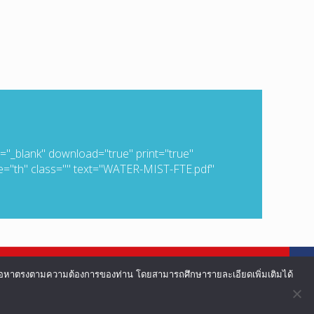
t="_blank" download="true" print="true"
ge="th" class="" text="WATER-MIST-FTE.pdf"
อเนื้อหาตรงตามความต้องการของท่าน โดยสามารถศึกษารายละเอียดเพิ่มเติมได้