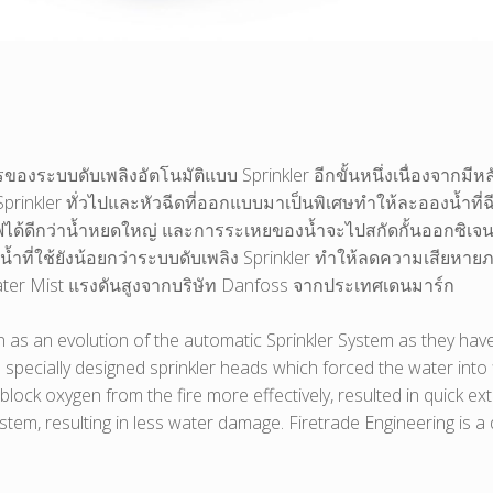
งระบบดับเพลิงอัตโนมัติแบบ Sprinkler อีกขั้นหนึ่งเนื่องจากม
ง Sprinkler ทั่วไปและหัวฉีดที่ออกแบบมาเป็นพิเศษทำให้ละอองน้ำท
้ดีกว่าน้ำหยดใหญ่ และการระเหยของน้ำจะไปสกัดกั้นออกซิเจนไม่ใ
ที่ใช้ยังน้อยกว่าระบบดับเพลิง Sprinkler ทำให้ลดความเสียหายภายใ
Water Mist แรงดันสูงจากบริษัท Danfoss จากประเทศเดนมาร์ก
n as an evolution of the automatic Sprinkler System as they have
cially designed sprinkler heads which forced the water into fine
 block oxygen from the fire more effectively, resulted in quick e
stem, resulting in less water damage. Firetrade Engineering is a