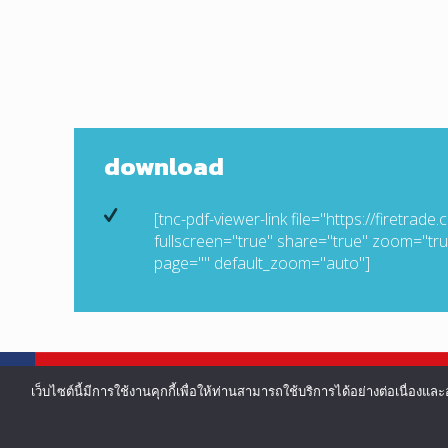
download
[tnc-pdf-viewer-link file="https://firetr
fullscreen="true" share="true" zoom="tr
page="" default_zoom="auto"]
เว็บไซต์นี้มีการใช้งานคุกกี้เพื่อให้ท่านสามารถใช้บริการได้อย่างต่อเน
©COPYRIGHT 2002-2016 ALL RIGHTS RESERVED.