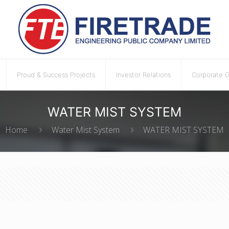
Proud & Success Projects
Investor Relations
Corporate 
WATER MIST SYSTEM
Home
Water Mist System
WATER MIST SYSTEM