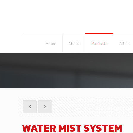
Home
About
Products
Article
WATER MIST SYSTEM