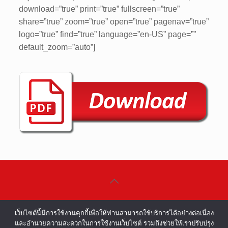
download=”true” print=”true” fullscreen=”true”
share=”true” zoom=”true” open=”true” pagenav=”true”
logo=”true” find=”true” language=”en-US” page=””
default_zoom=”auto”]
©COPYRIGHT 2002-2016 ALL RIGHTS
เว็บไซต์นี้มีการใช้งานคุกกี้เพื่อให้ท่านสามารถใช้บริการได้อย่างต่อเนื่อง
RESERVED.
และอำนวยความสะดวกในการใช้งานเว็บไซต์ รวมถึงช่วยให้เราปรับปรุง