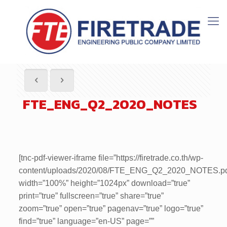
FTE_ENG_Q2_2020_NOTES
[tnc-pdf-viewer-iframe file=”https://firetrade.co.th/wp-
content/uploads/2020/08/FTE_ENG_Q2_2020_NOTES.pd
width=”100%” height=”1024px” download=”true”
print=”true” fullscreen=”true” share=”true”
zoom=”true” open=”true” pagenav=”true” logo=”true”
find=”true” language=”en-US” page=””