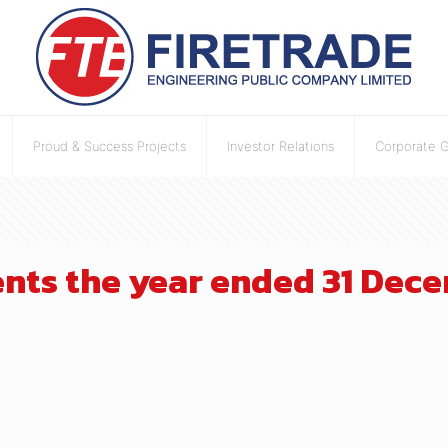
Proud & Success Projects
Investor Relations
Corporate 
nts the year ended 31 Dec