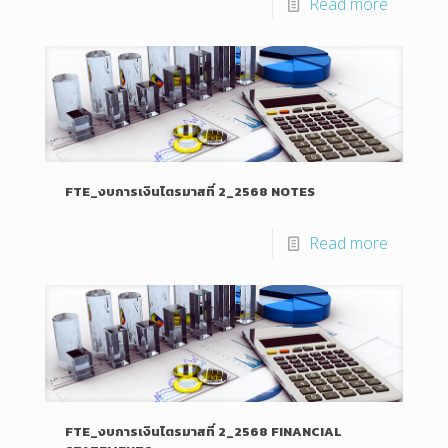
Read more
FTE_งบการเงินไตรมาสที่ 2_2568 NOTES
Read more
FTE_งบการเงินไตรมาสที่ 2_2568 FINANCIAL