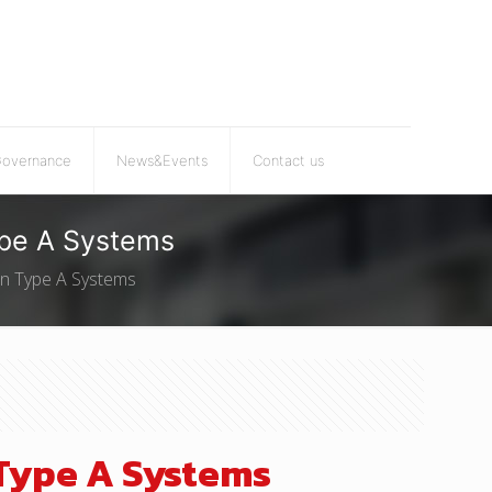
Governance
News&Events
Contact us
ype A Systems
on Type A Systems
Type A Systems