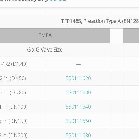
TFP1485, Preaction Type A (EN128
EMEA
G x G Valve Size
1-1/2 (DN40)
—
2 in. (DN50)
550111620
3 in. (DN80)
550111630
4 in. (DN100)
550111640
6 in. (DN150)
550111660
8 in. (DN200)
550111680