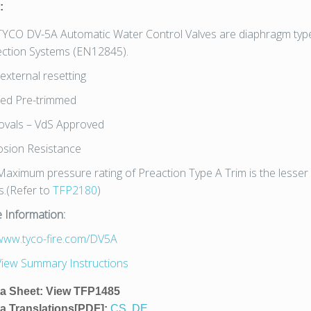
:
YCO DV-5A Automatic Water Control Valves are diaphragm type 
ection Systems (EN12845).
external resetting
red Pre-trimmed
ovals – VdS Approved
osion Resistance
aximum pressure rating of Preaction Type A Trim is the lesser 
s.(Refer to
TFP2180
)
 Information:
www.tyco-fire.com/DV5A
View Summary Instructions
a Sheet:
View TFP1485
a Translations[PDF]:
CS
,
DE