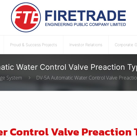
Proud & Success Projects
Investor Relations
Corporate 
tic Water Control Valve Preaction T
ge System
DV-5A Automatic Water Control Valve Preacti
r Control Valve Preaction 