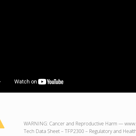
WARNING: Cancer and Reproductive Harm — www.
Tech Data Sheet – TFP2300 – Regulatory and Healt