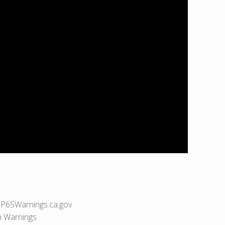
P65Warnings.ca.gov
h Warnings