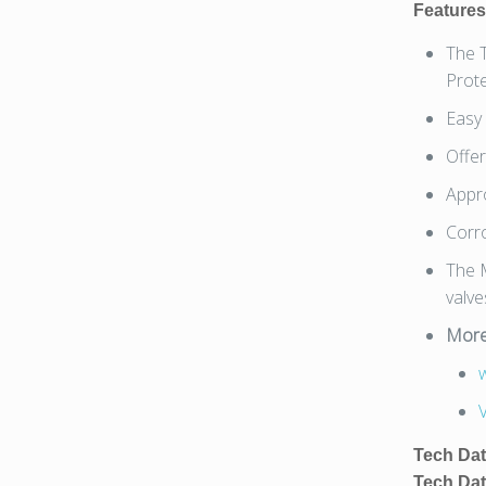
Features
The T
Prot
Easy 
Offe
Appr
Corr
The M
valve
More
Tech Dat
Tech Dat