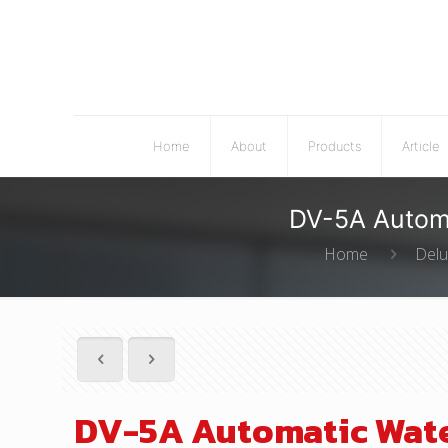
Home
About
Products
Article
DV-5A Automa
Home
Delu
DV-5A Automatic Wate