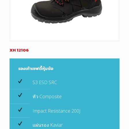
XH 12106
รองเท้าเซฟตี้หุ้มข้อ
S3 ESD SRC
หัว Composite
Impact Resistance 200J
แผ่นรอง Kavlar