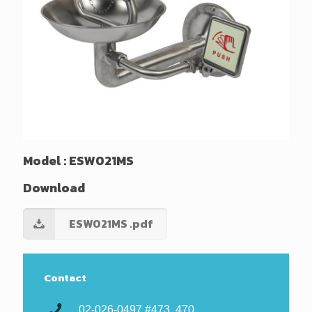
Model : ESW021MS
Download
ESW021MS .pdf
Contact
02-026-0497 #473, 470